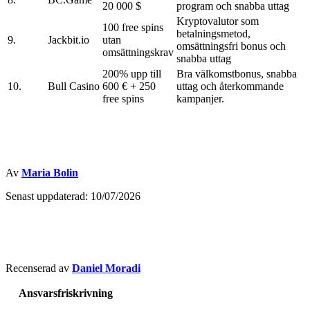
20 000 $
program och snabba uttag
Kryptovalutor som
100 free spins
betalningsmetod,
9.
Jackbit.io
utan
omsättningsfri bonus och
omsättningskrav
snabba uttag
200% upp till
Bra välkomstbonus, snabba
10.
Bull Casino
600 € + 250
uttag och återkommande
free spins
kampanjer.
Av
Maria Bolin
Senast uppdaterad:
10/07/2026
Recenserad av
Daniel Moradi
Ansvarsfriskrivning