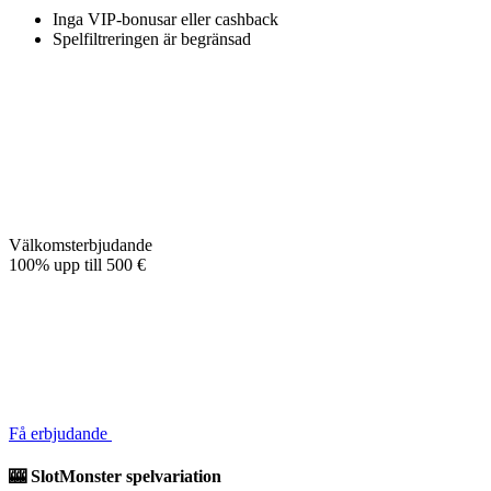
Inga VIP-bonusar eller cashback
Spelfiltreringen är begränsad
Välkomsterbjudande
100% upp till 500 €
Få erbjudande
🎰 SlotMonster spelvariation