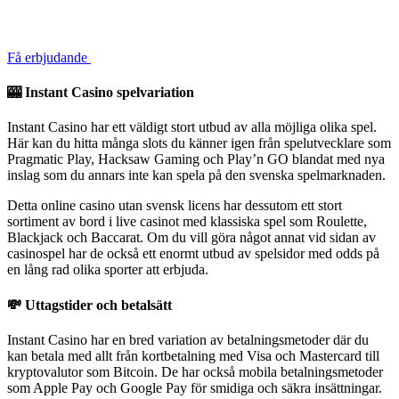
Få erbjudande
🎰 Instant Casino spelvariation
Instant Casino har ett väldigt stort utbud av alla möjliga olika spel.
Här kan du hitta många slots du känner igen från spelutvecklare som
Pragmatic Play, Hacksaw Gaming och Play’n GO blandat med nya
inslag som du annars inte kan spela på den svenska spelmarknaden.
Detta online casino utan svensk licens har dessutom ett stort
sortiment av bord i live casinot med klassiska spel som Roulette,
Blackjack och Baccarat. Om du vill göra något annat vid sidan av
casinospel har de också ett enormt utbud av spelsidor med odds på
en lång rad olika sporter att erbjuda.
💸 Uttagstider och betalsätt
Instant Casino har en bred variation av betalningsmetoder där du
kan betala med allt från kortbetalning med Visa och Mastercard till
kryptovalutor som Bitcoin. De har också mobila betalningsmetoder
som Apple Pay och Google Pay för smidiga och säkra insättningar.