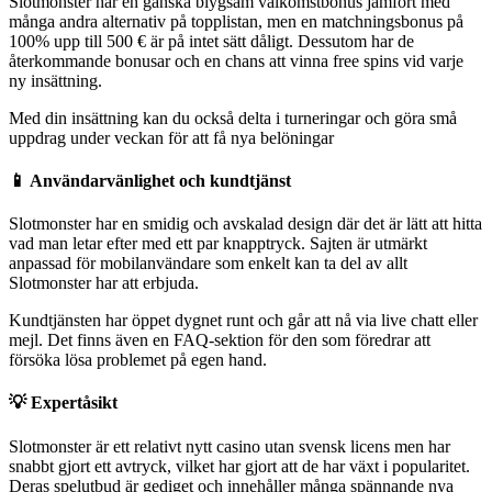
Slotmonster har en ganska blygsam välkomstbonus jämfört med
många andra alternativ på topplistan, men en matchningsbonus på
100% upp till 500 € är på intet sätt dåligt. Dessutom har de
återkommande bonusar och en chans att vinna free spins vid varje
ny insättning.
Med din insättning kan du också delta i turneringar och göra små
uppdrag under veckan för att få nya belöningar
📱 Användarvänlighet och kundtjänst
Slotmonster har en smidig och avskalad design där det är lätt att hitta
vad man letar efter med ett par knapptryck. Sajten är utmärkt
anpassad för mobilanvändare som enkelt kan ta del av allt
Slotmonster har att erbjuda.
Kundtjänsten har öppet dygnet runt och går att nå via live chatt eller
mejl. Det finns även en FAQ-sektion för den som föredrar att
försöka lösa problemet på egen hand.
💡 Expertåsikt
Slotmonster är ett relativt nytt casino utan svensk licens men har
snabbt gjort ett avtryck, vilket har gjort att de har växt i popularitet.
Deras spelutbud är gediget och innehåller många spännande nya