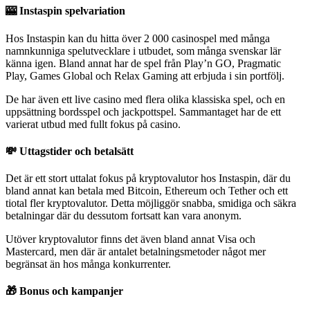
🎰 Instaspin spelvariation
Hos Instaspin kan du hitta över 2 000 casinospel med många
namnkunniga spelutvecklare i utbudet, som många svenskar lär
känna igen. Bland annat har de spel från Play’n GO, Pragmatic
Play, Games Global och Relax Gaming att erbjuda i sin portfölj.
De har även ett live casino med flera olika klassiska spel, och en
uppsättning bordsspel och jackpottspel. Sammantaget har de ett
varierat utbud med fullt fokus på casino.
💸 Uttagstider och betalsätt
Det är ett stort uttalat fokus på kryptovalutor hos Instaspin, där du
bland annat kan betala med Bitcoin, Ethereum och Tether och ett
tiotal fler kryptovalutor. Detta möjliggör snabba, smidiga och säkra
betalningar där du dessutom fortsatt kan vara anonym.
Utöver kryptovalutor finns det även bland annat Visa och
Mastercard, men där är antalet betalningsmetoder något mer
begränsat än hos många konkurrenter.
🎁 Bonus och kampanjer