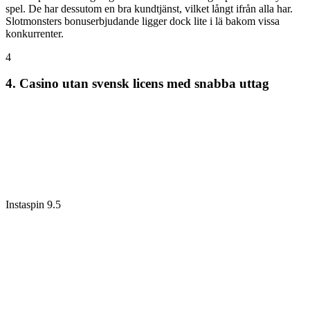
spel. De har dessutom en bra kundtjänst, vilket långt ifrån alla har.
Slotmonsters bonuserbjudande ligger dock lite i lä bakom vissa
konkurrenter.
4
4. Casino utan svensk licens med snabba uttag
Instaspin
9.5