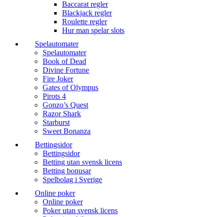
Baccarat regler
Blackjack regler
Roulette regler
Hur man spelar slots
Spelautomater
Spelautomater
Book of Dead
Divine Fortune
Fire Joker
Gates of Olympus
Pirots 4
Gonzo’s Quest
Razor Shark
Starburst
Sweet Bonanza
Bettingsidor
Bettingsidor
Betting utan svensk licens
Betting bonusar
Spelbolag i Sverige
Online poker
Online poker
Poker utan svensk licens