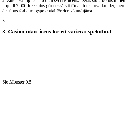
användarvänligt casino utan svensk licens. Deras stora bonusar med
upp till 7 000 free spins gör också sitt för att locka nya kunder, men
det finns förbättringspotential för deras kundtjänst.
3
3. Casino utan licens för ett varierat spelutbud
SlotMonster
9.5