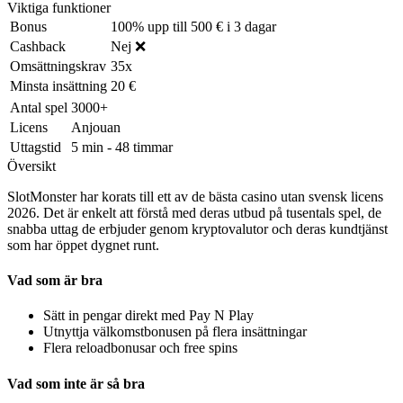
Viktiga funktioner
Bonus
100% upp till 500 € i 3 dagar
Cashback
Nej ❌
Omsättningskrav
35x
Minsta insättning
20 €
Antal spel
3000+
Licens
Anjouan
Uttagstid
5 min - 48 timmar
Översikt
SlotMonster har korats till ett av de bästa casino utan svensk licens
2026. Det är enkelt att förstå med deras utbud på tusentals spel, de
snabba uttag de erbjuder genom kryptovalutor och deras kundtjänst
som har öppet dygnet runt.
Vad som är bra
Sätt in pengar direkt med Pay N Play
Utnyttja välkomstbonusen på flera insättningar
Flera reloadbonusar och free spins
Vad som inte är så bra