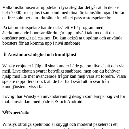
Välkomstbonusen är uppdelad i fyra steg där det går att ta del av
hela 7 000 free spins i samband med dina första insättningar. Du får
en free spin per euro du sätter in, vilket passar storspelare bra.
På tal om storspelare har de också ett VIP-program med
återkommande bonusar där du går upp i nivå i takt med att du
omsätter pengar på casinot. Du kan också ta uppdrag och använda
boosters för att komma upp i nivå snabbare.
📱 Användarvänlighet och kundtjänst
Winsly erbjuder hjälp till sina kunder både genom live chatt och via
mejl. Live chatten svarar betydligt snabbare, men om du behöver
hjälp med lite mer avancerade frågor kan mejl vara att föredra. Vissa
spelare rapporterar dock att de har haft svårt att få svar från
kundtjänsten i vissa fall.
I övrigt har Winsly en användarvänlig design som lämpar sig väl för
mobilanvändare med både iOS och Android.
💡Expertåsikt
Winslys otroliga spelutbud är snyggt och modernt paketerat i ett