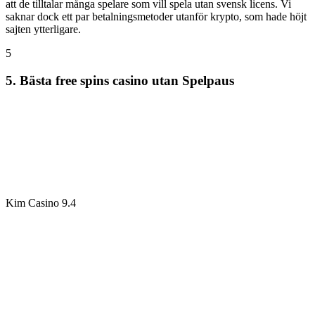
att de tilltalar många spelare som vill spela utan svensk licens. Vi
saknar dock ett par betalningsmetoder utanför krypto, som hade höjt
sajten ytterligare.
5
5. Bästa free spins casino utan Spelpaus
Kim Casino
9.4