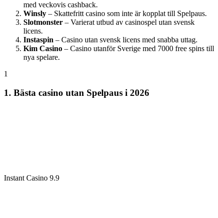
med veckovis cashback.
Winsly
– Skattefritt casino som inte är kopplat till Spelpaus.
Slotmonster
– Varierat utbud av casinospel utan svensk
licens.
Instaspin
– Casino utan svensk licens med snabba uttag.
Kim Casino
– Casino utanför Sverige med 7000 free spins till
nya spelare.
1
1. Bästa casino utan Spelpaus i 2026
Instant Casino
9.9