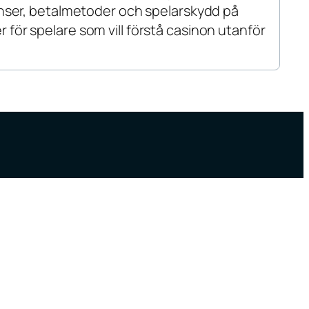
censer, betalmetoder och spelarskydd på
för spelare som vill förstå casinon utanför