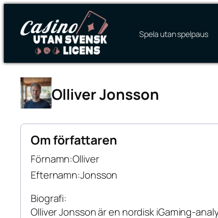
Spela utan spelpaus
Olliver Jonsson
Om författaren
Förnamn:
Olliver
Efternamn:
Jonsson
Biografi:
Olliver Jonsson är en nordisk iGaming-anal