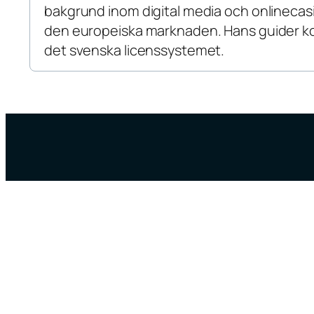
bakgrund inom digital media och onlinecasi
den europeiska marknaden. Hans guider komb
det svenska licenssystemet.